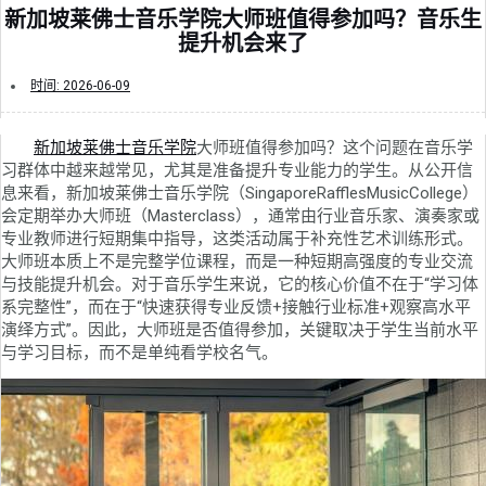
新加坡莱佛士音乐学院大师班值得参加吗？音乐生
提升机会来了
时间:
2026-06-09
新加坡莱佛士音乐学院
大师班值得参加吗？这个问题在音乐学
习群体中越来越常见，尤其是准备提升专业能力的学生。从公开信
息来看，新加坡莱佛士音乐学院（SingaporeRafflesMusicCollege）
会定期举办大师班（Masterclass），通常由行业音乐家、演奏家或
专业教师进行短期集中指导，这类活动属于补充性艺术训练形式。
大师班本质上不是完整学位课程，而是一种短期高强度的专业交流
与技能提升机会。对于音乐学生来说，它的核心价值不在于“学习体
系完整性”，而在于“快速获得专业反馈+接触行业标准+观察高水平
演绎方式”。因此，大师班是否值得参加，关键取决于学生当前水平
与学习目标，而不是单纯看学校名气。