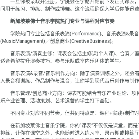
一旦你被录取并注册，学院会在学期开始前下发正式课表，
间用于练习、排练、制作或排舞。这个流程确保入学后你能迅速融
新加坡莱佛士音乐学院热门专业与课程对应节奏
学院热门专业包括音乐表演(Performance)、音乐表演&录音(Perf
(MusicManagement)／创意商业(CreativeBusiness)。
音乐表演/演奏主修：课表会包括主修课(个人课)、合奏／室
适合希望提升演奏技巧、参与乐队或室内乐团体的学生。
音乐表演&录音/音乐制作方向：除了演奏训练之外，还会有
入录音棚训练、作品制作与混音，让你学到现代音乐创作与制
音乐管理/创意商业方向：课表可能结合音乐产业理论、项目
乐产业管理、活动策划、艺术运营的学生打下基础。
不同专业对应不同节奏，但共同特点是：课程+实践+制作/
在新加坡莱佛士音乐学院，你的“课表”不仅仅是课堂，而是
排练，让你在课堂之外，也能随时进入练习室、录音棚或排练