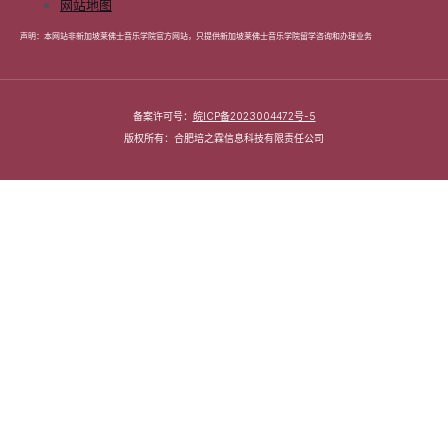
网站地图
声明：本网站非新加坡莱佛士音乐学院官方网站，只提供新加坡莱佛士音乐学院留学咨询和办理业务
备案许可号：
皖ICP备2023004472号-5
版权所有：合肥培之霖信息科技有限责任公司