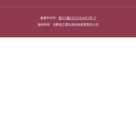
备案许可号：
皖ICP备2023004472号-5
版权所有：合肥培之霖信息科技有限责任公司